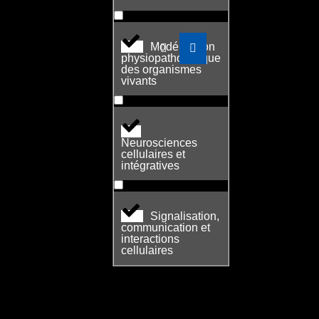
Modélisation
physiopathologique
des organismes
vivants
Neurosciences
cellulaires et
intégratives
Signalisation,
communication et
interactions
cellulaires