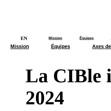
EN
Mission
Équipes
Mission
Équipes
Axes de
La CIBle i
2024