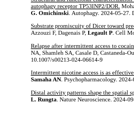
autophagy receptor TP53INP2/DOR.
Moham
G. Omichinski
. Autophagy. 2024-05-27.
Substrate promiscuity of Dicer toward prec
Azzouzi F, Dagenais P,
Legault P
. Cell M
Relapse after intermittent access to cocai
NA, Shamleh SA, Casale D, Castaneda-Oue
10.1007/s00213-024-06614-9
Intermittent nicotine access is as effectiv
Samaha AN
. Psychopharmacology. 2024-
Distal activity patterns shape the spatial 
L. Rungta
. Nature Neuroscience. 2024-0